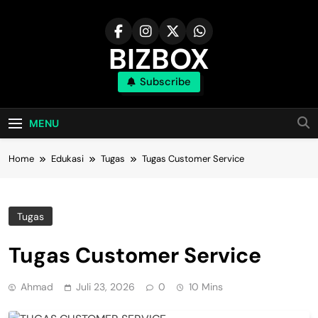
Skip
to
content
BIZBOX
Subscribe
Bizbox – Media Informasi Terkini
MENU
Home
Edukasi
Tugas
Tugas Customer Service
Tugas
Tugas Customer Service
Ahmad
Juli 23, 2026
0
10 Mins