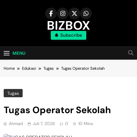
Skip
to
content
BIZBOX
Subscribe
Bizbox – Media Informasi Terkini
MENU
Home
Edukasi
Tugas
Tugas Operator Sekolah
Tugas
Tugas Operator Sekolah
Ahmad
Juli 7, 2026
0
10 Mins