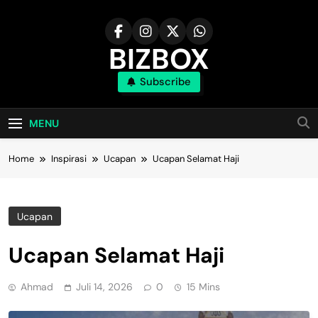
Skip
to
content
BIZBOX
Subscribe
Bizbox – Media Informasi Terkini
MENU
Home
Inspirasi
Ucapan
Ucapan Selamat Haji
Ucapan
Ucapan Selamat Haji
Ahmad
Juli 14, 2026
0
15 Mins