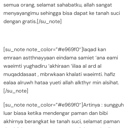
semua orang, selamat sahabatku, allah sangat
menyayangimu sehingga bisa dapat ke tanah suci
dengan gratis.[/su_note]
[su_note note_color=”#e969f0″]laqad kan
emraan astthnayyaan eindama samiet ‘ana eami
waeimti yughadiru ‘akhiraan ‘iilaa al ard al
muqaddasaat , mbrwkaan khalati waeimti. hafiz
ealaa alruwh hataa yueti allah alkthyr min alsihat.
[/su_note]
[su_note note_color=”#e969f0″]Artinya : sungguh
luar biasa ketika mendengar paman dan bibi
akhirnya berangkat ke tanah suci, selamat paman