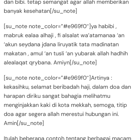
dan bibi. tetap semangat agar allah memberikan
banyak kesehatan[/su_note]
[su_note note_color=”#e969f0″]ya habibi ,
mabruk ealaa alhaji , fi alsalat wa’atamanaa ‘an
‘akun seydana jdana liruyatik tata madinatan
makatan , amul ‘an tusli ‘an yubarak allah hadhih
alealaqat qrybana. Amiyn[/su_note]
[su_note note_color=”#e969f0″]Artinya :
kekasihku, selamat beribadah haji, dalam doa dan
harapan diriku sangat bahagia melihatmu
menginjakkan kaki di kota mekkah, semoga, titip
doa agar segera allah merestui hubungan ini.
Amin[/su_note]
Itulah beberapa contoh tentang berbagai macam