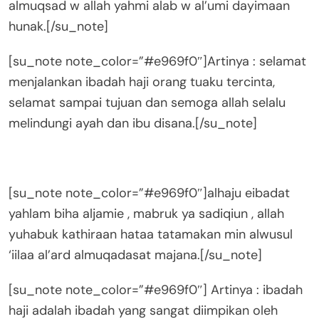
almuqsad w allah yahmi alab w al’umi dayimaan
hunak.[/su_note]
[su_note note_color=”#e969f0″]Artinya : selamat
menjalankan ibadah haji orang tuaku tercinta,
selamat sampai tujuan dan semoga allah selalu
melindungi ayah dan ibu disana.[/su_note]
[su_note note_color=”#e969f0″]alhaju eibadat
yahlam biha aljamie , mabruk ya sadiqiun , allah
yuhabuk kathiraan hataa tatamakan min alwusul
‘iilaa al’ard almuqadasat majana.[/su_note]
[su_note note_color=”#e969f0″] Artinya : ibadah
haji adalah ibadah yang sangat diimpikan oleh