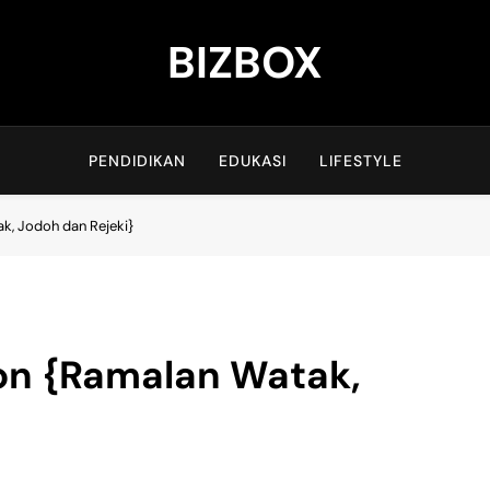
BIZBOX
Bizbox – Media Informasi Terkini
PENDIDIKAN
EDUKASI
LIFESTYLE
k, Jodoh dan Rejeki}
on {Ramalan Watak,