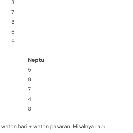
3
7
8
6
9
Neptu
5
9
7
4
8
 weton hari + weton pasaran. Misalnya rabu