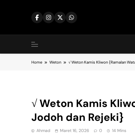
Skip
to
content
Home
Weton
√ Weton Kamis Kliwon {Ramalan Wata
Weton
√ Weton Kamis Kliw
Jodoh dan Rejeki}
Ahmad
Maret 16, 2026
0
14 Mins