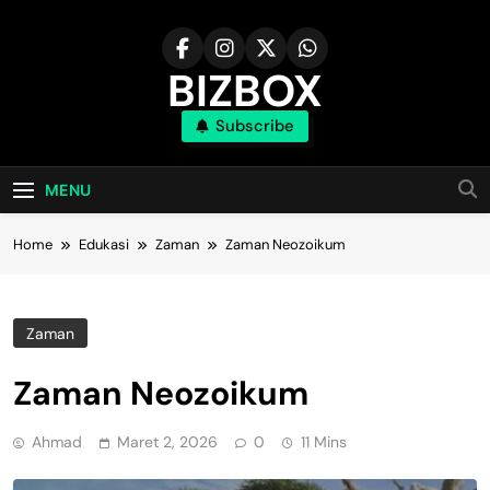
Skip
to
content
BIZBOX
Subscribe
Bizbox – Media Informasi Terkini
MENU
Home
Edukasi
Zaman
Zaman Neozoikum
Zaman
Zaman Neozoikum
Ahmad
Maret 2, 2026
0
11 Mins