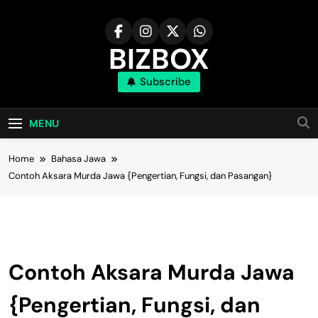
Skip
to
content
BIZBOX
Subscribe
Bizbox – Media Informasi Terkini
MENU
Home
Bahasa Jawa
Contoh Aksara Murda Jawa {Pengertian, Fungsi, dan Pasangan}
Bahasa Jawa
Contoh Aksara Murda Jawa
{Pengertian, Fungsi, dan