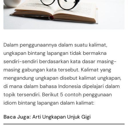
Dalam penggunaannya dalam suatu kalimat,
ungkapan bintang lapangan tidak bermakna
sendiri-sendiri berdasarkan kata dasar masing-
masing gabungan kata tersebut. Kalimat yang
mengandung ungkapan disebut kalimat ungkapan,
di mana dalam bahasa Indonesia dipelajari dalam
topik tersendiri. Berikut 5 contoh penggunaan
idiom bintang lapangan dalam kalimat:
Baca Juga:
Arti Ungkapan Unjuk Gigi