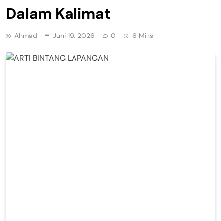
Dalam Kalimat
Ahmad
Juni 19, 2026
0
6 Mins