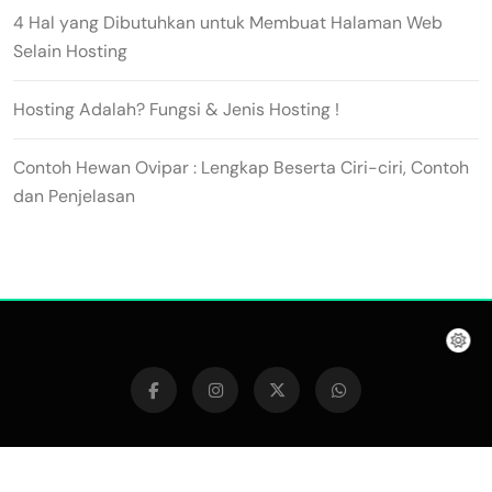
4 Hal yang Dibutuhkan untuk Membuat Halaman Web
Selain Hosting
Hosting Adalah? Fungsi & Jenis Hosting !
Contoh Hewan Ovipar : Lengkap Beserta Ciri-ciri, Contoh
dan Penjelasan
Bizbox - Modern WordPress Developed By
.
BlazeThemes