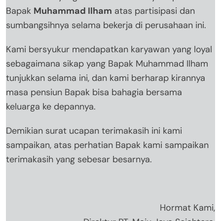
Bapak
Muhammad Ilham
atas partisipasi dan
sumbangsihnya selama bekerja di perusahaan ini.
Kami bersyukur mendapatkan karyawan yang loyal
sebagaimana sikap yang Bapak Muhammad Ilham
tunjukkan selama ini, dan kami berharap kirannya
masa pensiun Bapak bisa bahagia bersama
keluarga ke depannya.
Demikian surat ucapan terimakasih ini kami
sampaikan, atas perhatian Bapak kami sampaikan
terimakasih yang sebesar besarnya.
Hormat Kami,