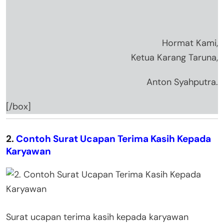
Hormat Kami,
Ketua Karang Taruna,
Anton Syahputra.
[/box]
2.
Contoh Surat Ucapan Terima Kasih Kepada
Karyawan
Surat ucapan terima kasih kepada karyawan