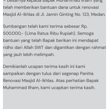
– besarnya kepada Bapak Muhammad Ilham yang
telah memberikan bantuan dana untuk renovasi
Masjid Al-Ikhlas di Jl. Jamin Ginting No. 123, Medan.
Sumbangan telah kami terima sebesar Rp.
500.000,- (Lima Ratus Ribu Rupiah). Semoga
bantuan yang telah Bapak berikan ini mendapat
ridho dari Allah SWT dan digantikan dengan rahmat
yang jauh lebih melimpah.
Demikianlah ucapan terima kasih ini kami
sampaikan dengan tulus dari segenap Panitia
Renovasi Masjid Al-Ikhlas. Atas perhatian Bapak
Muhammad Ilham, kami ucapkan terima kasih.