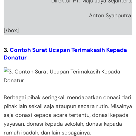
Direktur PT. Maju Jaya Sejahtera,
Anton Syahputra.
[/box]
3.
Contoh Surat Ucapan Terimakasih Kepada
Donatur
Berbagai pihak seringkali mendapatkan donasi dari
pihak lain sekali saja ataupun secara rutin. Misalnya
saja donasi kepada acara tertentu, donasi kepada
yayasan, donasi kepada sekolah, donasi kepada
rumah ibadah, dan lain sebagainya.