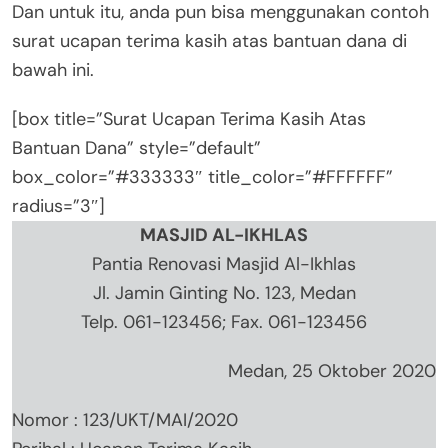
Dan untuk itu, anda pun bisa menggunakan contoh
surat ucapan terima kasih atas bantuan dana di
bawah ini.
[box title=”Surat Ucapan Terima Kasih Atas
Bantuan Dana” style=”default”
box_color=”#333333″ title_color=”#FFFFFF”
radius=”3″]
MASJID AL-IKHLAS
Pantia Renovasi Masjid Al-Ikhlas
Jl. Jamin Ginting No. 123, Medan
Telp. 061-123456; Fax. 061-123456
Medan, 25 Oktober 2020
Nomor : 123/UKT/MAI/2020