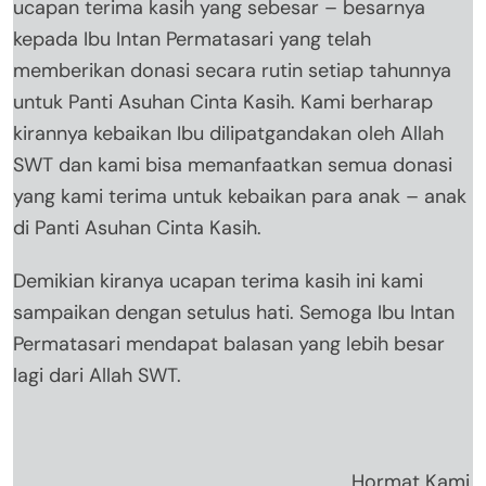
ucapan terima kasih yang sebesar – besarnya
kepada Ibu Intan Permatasari yang telah
memberikan donasi secara rutin setiap tahunnya
untuk Panti Asuhan Cinta Kasih. Kami berharap
kirannya kebaikan Ibu dilipatgandakan oleh Allah
SWT dan kami bisa memanfaatkan semua donasi
yang kami terima untuk kebaikan para anak – anak
di Panti Asuhan Cinta Kasih.
Demikian kiranya ucapan terima kasih ini kami
sampaikan dengan setulus hati. Semoga Ibu Intan
Permatasari mendapat balasan yang lebih besar
lagi dari Allah SWT.
Hormat Kami,