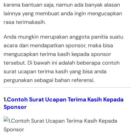
karena bantuan saja, namun ada banyak alasan
lainnya yang membuat anda ingin mengucapkan
rasa terimakasih.
Anda mungkin merupakan anggota panitia suatu
acara dan mendapatkan sponsor, maka bisa
mengucapkan terima kasih kepada sponsor
tersebut. Di bawah ini adalah beberapa contoh
surat ucapan terima kasih yang bisa anda
pergunakan sebagai bahan referensi.
1.
Contoh Surat Ucapan Terima Kasih Kepada
Sponsor