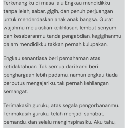
Terkenang ku di masa lalu Engkau mendidikku
tanpa lelah, sabar, gigih, dan penuh perjuangan
untuk menderdaskan anak anak bangsa. Gurat
wajahmu melukiskan keikhlasan, lembut senyum
dan kesabaranmu tanda pengabdian, kegigihanmu
dalam mendidikku takkan pernah kulupakan.
Engkau senantiasa beri pemahaman atas
ketidaktahuan. Tak semua dari kami beri
penghargaan lebih padamu, namun engkau tiada
berputus mengajariku, tak pernah kehilangan
semangat.
Terimakasih guruku, atas segala pengorbananmu.
Terimakasih guruku, telah menjadi sahabat,
pemandu, dan selalu menginspirasiku. Aku tahu,