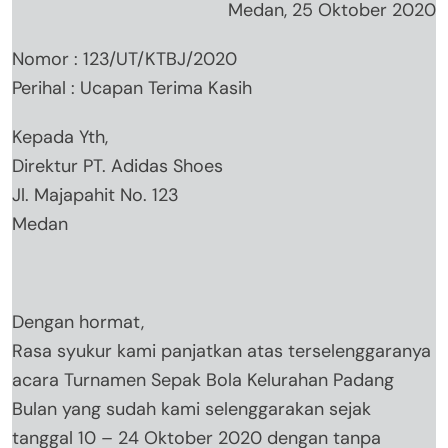
Medan, 25 Oktober 2020
Nomor : 123/UT/KTBJ/2020
Perihal : Ucapan Terima Kasih
Kepada Yth,
Direktur PT. Adidas Shoes
Jl. Majapahit No. 123
Medan
Dengan hormat,
Rasa syukur kami panjatkan atas terselenggaranya
acara Turnamen Sepak Bola Kelurahan Padang
Bulan yang sudah kami selenggarakan sejak
tanggal 10 – 24 Oktober 2020 dengan tanpa