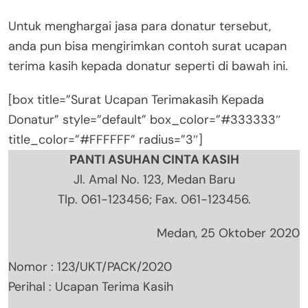
Untuk menghargai jasa para donatur tersebut,
anda pun bisa mengirimkan contoh surat ucapan
terima kasih kepada donatur seperti di bawah ini.
[box title=”Surat Ucapan Terimakasih Kepada
Donatur” style=”default” box_color=”#333333″
title_color=”#FFFFFF” radius=”3″]
PANTI ASUHAN CINTA KASIH
Jl. Amal No. 123, Medan Baru
Tlp. 061-123456; Fax. 061-123456.
Medan, 25 Oktober 2020
Nomor : 123/UKT/PACK/2020
Perihal : Ucapan Terima Kasih