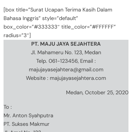
[box title=”Surat Ucapan Terima Kasih Dalam
Bahasa Inggris” style=”default”
box_color=”#333333″ title_color=”#FFFFFF”
radius=”3″]
PT. MAJU JAYA SEJAHTERA
Jl. Mahameru No. 123, Medan
Telp. 061-123456, Email :
majujayasejahtera@gmail.com
Website : majujayasejahtera.com
Medan, October 25, 2020
To :
Mr. Anton Syahputra
PT. Sukses Makmur