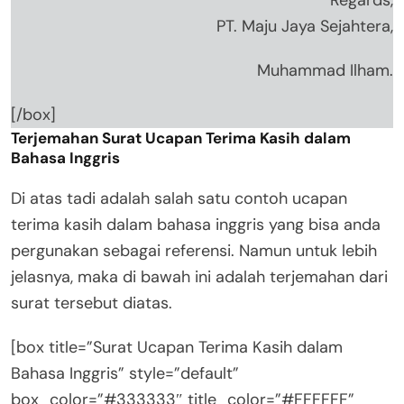
PT. Maju Jaya Sejahtera,
Muhammad Ilham.
[/box]
Terjemahan Surat Ucapan Terima Kasih dalam
Bahasa Inggris
Di atas tadi adalah salah satu contoh ucapan
terima kasih dalam bahasa inggris yang bisa anda
pergunakan sebagai referensi. Namun untuk lebih
jelasnya, maka di bawah ini adalah terjemahan dari
surat tersebut diatas.
[box title=”Surat Ucapan Terima Kasih dalam
Bahasa Inggris” style=”default”
box_color=”#333333″ title_color=”#FFFFFF”