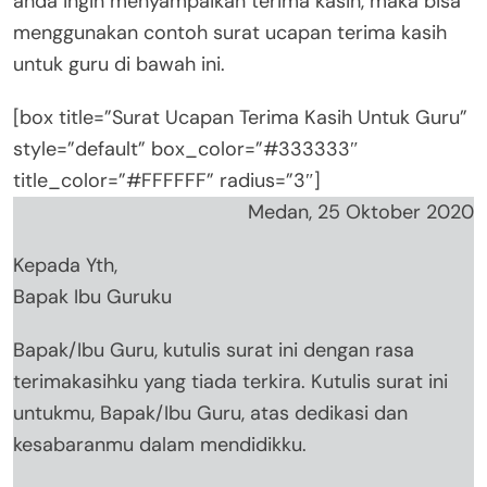
anda ingin menyampaikan terima kasih, maka bisa
menggunakan contoh surat ucapan terima kasih
untuk guru di bawah ini.
[box title=”Surat Ucapan Terima Kasih Untuk Guru”
style=”default” box_color=”#333333″
title_color=”#FFFFFF” radius=”3″]
Medan, 25 Oktober 2020
Kepada Yth,
Bapak Ibu Guruku
Bapak/Ibu Guru, kutulis surat ini dengan rasa
terimakasihku yang tiada terkira. Kutulis surat ini
untukmu, Bapak/Ibu Guru, atas dedikasi dan
kesabaranmu dalam mendidikku.