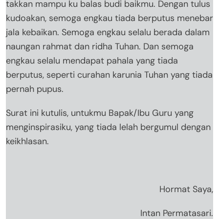
takkan mampu ku balas budi baikmu. Dengan tulus
kudoakan, semoga engkau tiada berputus menebar
jala kebaikan. Semoga engkau selalu berada dalam
naungan rahmat dan ridha Tuhan. Dan semoga
engkau selalu mendapat pahala yang tiada
berputus, seperti curahan karunia Tuhan yang tiada
pernah pupus.
Surat ini kutulis, untukmu Bapak/Ibu Guru yang
menginspirasiku, yang tiada lelah bergumul dengan
keikhlasan.
Hormat Saya,
Intan Permatasari.