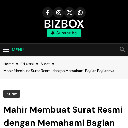
Skip
to
content
BIZBOX
Subscribe
Bizbox – Media Informasi Terkini
MENU
Home
Edukasi
Surat
Mahir Membuat Surat Resmi dengan Memahami Bagian Bagiannya
Surat
Mahir Membuat Surat Resmi
dengan Memahami Bagian