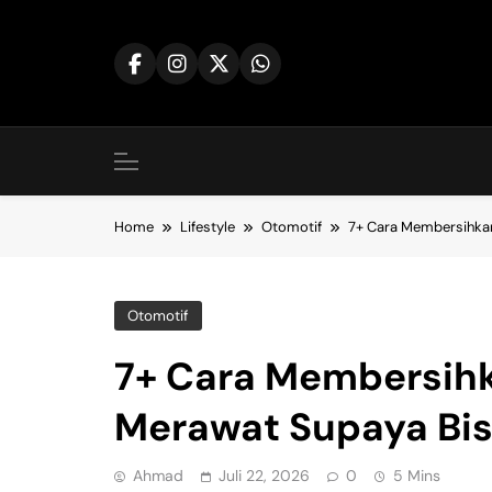
Skip
to
content
Home
Lifestyle
Otomotif
7+ Cara Membersihkan
Otomotif
7+ Cara Membersihk
Merawat Supaya Bi
Ahmad
Juli 22, 2026
0
5 Mins