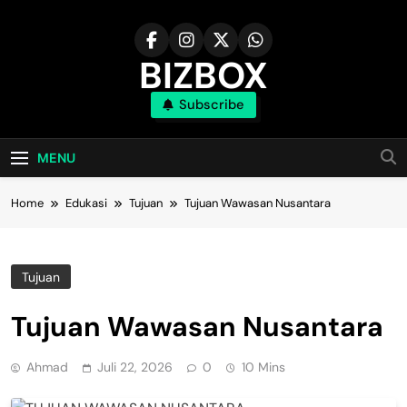
Skip
to
content
BIZBOX
Subscribe
Bizbox – Media Informasi Terkini
MENU
Home
Edukasi
Tujuan
Tujuan Wawasan Nusantara
Tujuan
Tujuan Wawasan Nusantara
Ahmad
Juli 22, 2026
0
10 Mins