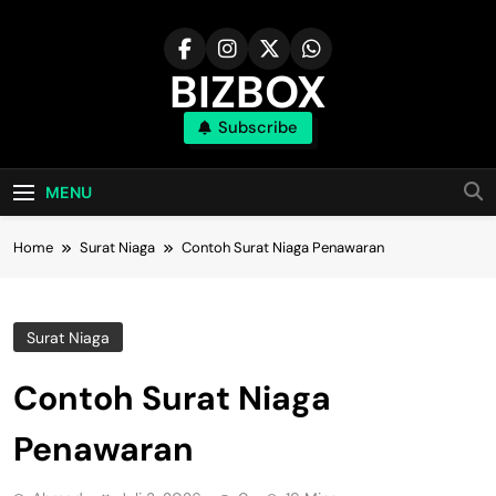
Skip
to
content
BIZBOX
Subscribe
Bizbox – Media Informasi Terkini
MENU
Home
Surat Niaga
Contoh Surat Niaga Penawaran
Surat Niaga
Contoh Surat Niaga
Penawaran