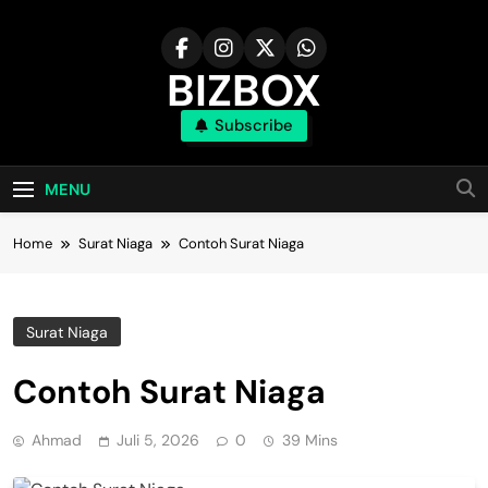
Skip
to
content
BIZBOX
Subscribe
Bizbox – Media Informasi Terkini
MENU
Home
Surat Niaga
Contoh Surat Niaga
Surat Niaga
Contoh Surat Niaga
Ahmad
Juli 5, 2026
0
39 Mins