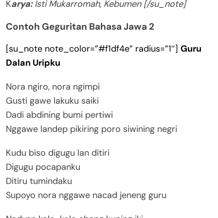
K
arya:
Isti Mukarromah, Kebumen [/su_note]
Contoh Geguritan Bahasa Jawa 2
[su_note note_color=”#f1df4e” radius=”1″]
Guru
Dalan Uripku
Nora ngiro, nora ngimpi
Gusti gawe lakuku saiki
Dadi abdining bumi pertiwi
Nggawe landep pikiring poro siwining negri
Kudu biso digugu lan ditiri
Digugu pocapanku
Ditiru tumindaku
Supoyo nora nggawe nacad jeneng guru