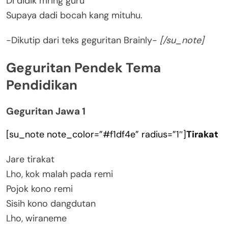
Di didik mring guru
Supaya dadi bocah kang mituhu.
-Dikutip dari teks geguritan Brainly-
[/su_note]
Geguritan Pendek Tema
Pendidikan
Geguritan Jawa 1
[su_note note_color=”#f1df4e” radius=”1″]
Tirakat
Jare tirakat
Lho, kok malah pada remi
Pojok kono remi
Sisih kono dangdutan
Lho, wiraneme