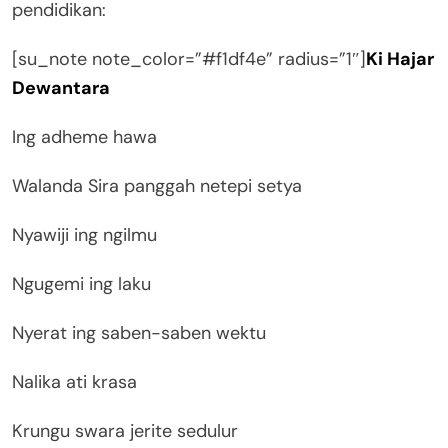
pendidikan:
[su_note note_color=”#f1df4e” radius=”1″]
Ki Hajar
Dewantara
Ing adheme hawa
Walanda Sira panggah netepi setya
Nyawiji ing ngilmu
Ngugemi ing laku
Nyerat ing saben-saben wektu
Nalika ati krasa
Krungu swara jerite sedulur