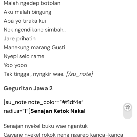
Malah ngedep botolan
Aku malah bingung
Apa yo tiraka kui
Nek ngendikane simbah..
Jare prihatin
Manekung marang Gusti
Nyepi selo rame
Yoo yooo
Tak tinggal, nyngkir wae.
[/su_note]
Geguritan Jawa 2
[su_note note_color=”#f1df4e”
radius=”1″]
Senajan Ketok Nakal
Senajan nyekel buku wae ngantuk
Gayane nyekel rokok neng ngarep kanca-kanca