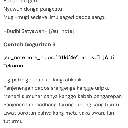
Bapak ibu guru,
Nyuwun donga pangestu
Mugi-mugi sedaya ilmu saged dados sangu
–Budhi Setyawan– [/su_note]
Contoh Geguritan 3
[su_note note_color=”#f1df4e” radius=”1″]
Arti
Tekamu
Ing petenge arah lan langkahku iki
Panjenengan dados srengenge kangge uripku
Menehi sumunar cahya kanggo kabeh pengarepan
Panjenengan madhangi lurung-lurung kang buntu
Liwat sorotan cahya kang metu saka swara lan
tuturmu