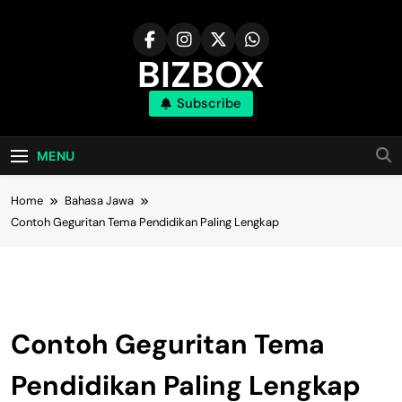
Skip
to
content
BIZBOX
Subscribe
Bizbox – Media Informasi Terkini
MENU
Home
Bahasa Jawa
Contoh Geguritan Tema Pendidikan Paling Lengkap
Bahasa Jawa
Contoh Geguritan Tema
Pendidikan Paling Lengkap