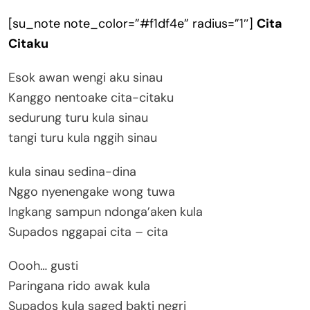
[su_note note_color=”#f1df4e” radius=”1″]
Cita
Citaku
Esok awan wengi aku sinau
Kanggo nentoake cita-citaku
sedurung turu kula sinau
tangi turu kula nggih sinau
kula sinau sedina-dina
Nggo nyenengake wong tuwa
Ingkang sampun ndonga’aken kula
Supados nggapai cita – cita
Oooh… gusti
Paringana rido awak kula
Supados kula saged bakti negri