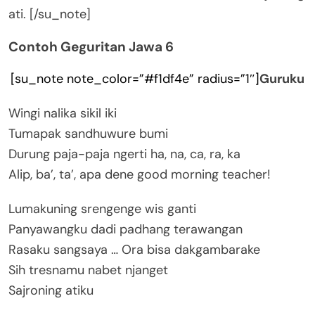
ati. [/su_note]
Contoh Geguritan Jawa 6
[su_note note_color=”#f1df4e” radius=”1″]
Guruku
Wingi nalika sikil iki
Tumapak sandhuwure bumi
Durung paja-paja ngerti ha, na, ca, ra, ka
Alip, ba’, ta’, apa dene good morning teacher!
Lumakuning srengenge wis ganti
Panyawangku dadi padhang terawangan
Rasaku sangsaya … Ora bisa dakgambarake
Sih tresnamu nabet njanget
Sajroning atiku