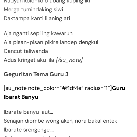
Nadyan kolo-kolo abang kuping iki
Merga tumindaking siwi
Daktampa kanti lilaning ati
Aja nganti sepi ing kawaruh
Aja pisan-pisan pikire landep dengkul
Cancut taliwanda
Adus kringet aku lila
[/su_note]
Geguritan Tema Guru 3
[su_note note_color=”#f1df4e” radius=”1″]
Guru
Ibarat Banyu
Ibarate banyu laut…
Senajan diombe wong akeh, nora bakal entek
Ibarate srengenge….