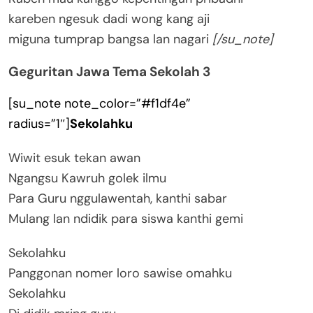
kareben ngesuk dadi wong kang aji
miguna tumprap bangsa lan nagari
[/su_note]
Geguritan Jawa Tema Sekolah 3
[su_note note_color=”#f1df4e”
radius=”1″]
Sekolahku
Wiwit esuk tekan awan
Ngangsu Kawruh golek ilmu
Para Guru nggulawentah, kanthi sabar
Mulang lan ndidik para siswa kanthi gemi
Sekolahku
Panggonan nomer loro sawise omahku
Sekolahku