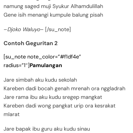
namung saged muji Syukur Alhamdulillah
Gene isih menangi kumpule balung pisah
–
Djoko Waluyo
– [/su_note]
Contoh Geguritan 2
[su_note note_color=”#f1df4e”
radius=”1″]
Pamulangan
Jare simbah aku kudu sekolah
Kareben dadi bocah genah mrenah ora nggladrah
Jare rama ibu aku kudu sregep mangkat
Kareben dadi wong pangkat urip ora kesrakat
mlarat
Jare bapak ibu guru aku kudu sinau