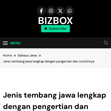
Skip
to
content
BIZBOX
Subscribe
Bizbox – Media Informasi Terkini
MENU
Home
Bahasa Jawa
Jenis tembang jawa lengkap dengan pengertian dan contohnya
Bahasa Jawa
Jenis tembang jawa lengkap
dengan pengertian dan