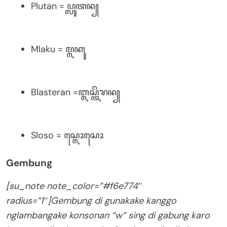
Plutan = ꦥ꧀ꦭꦸꦠꦤ꧀
Mlaku = ꦩ꧀ꦭꦏꦸ
Blasteran =ꦧ꧀ꦭꦱ꧀ꦠꦼꦫꦤ꧀
Sloso = ꦱ꧀ꦭꦺꦴꦱꦺꦴ
Gembung
[su_note note_color=”#f6e774″
radius=”1″]Gembung di gunakake kanggo
nglambangake konsonan “w” sing di gabung karo