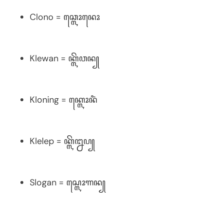
Clono = ꦕ꧀ꦭꦺꦴꦤꦺꦴ
Klewan = ꦏ꧀ꦭꦼꦮꦤ꧀
Kloning = ꦏ꧀ꦭꦺꦴꦤꦶꦁ
Klelep = ꦏ꧀ꦭꦼꦊꦥ꧀
Slogan = ꦱ꧀ꦭꦺꦴꦒꦤ꧀