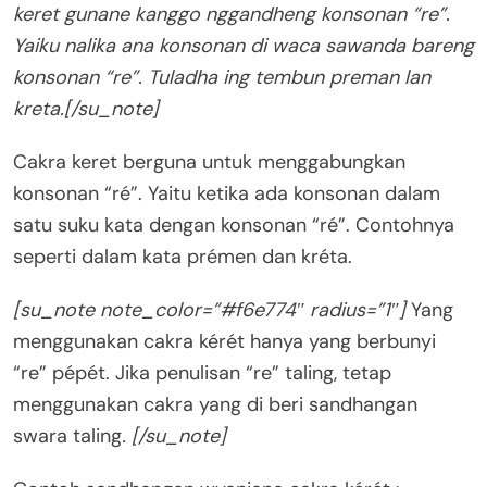
keret gunane kanggo nggandheng konsonan “re”.
Yaiku nalika ana konsonan di waca sawanda bareng
konsonan “re”. Tuladha ing tembun preman lan
kreta.[/su_note]
Cakra keret berguna untuk menggabungkan
konsonan “ré”. Yaitu ketika ada konsonan dalam
satu suku kata dengan konsonan “ré”. Contohnya
seperti dalam kata prémen dan kréta.
[su_note note_color=”#f6e774″ radius=”1″]
Yang
menggunakan cakra kérét hanya yang berbunyi
“re” pépét. Jika penulisan “re” taling, tetap
menggunakan cakra yang di beri sandhangan
swara taling
. [/su_note]