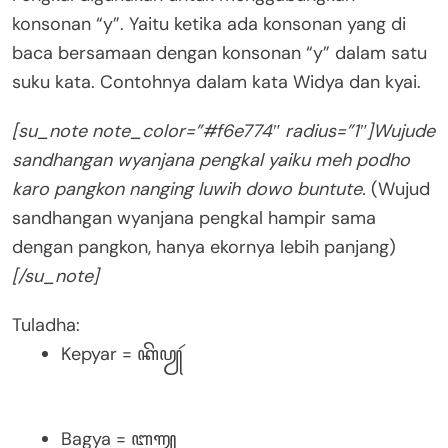
konsonan “y”. Yaitu ketika ada konsonan yang di
baca bersamaan dengan konsonan “y” dalam satu
suku kata. Contohnya dalam kata Widya dan kyai.
[su_note note_color=”#f6e774″ radius=”1″]Wujude
sandhangan wyanjana pengkal yaiku meh podho
karo pangkon nanging luwih dowo buntute.
(Wujud
sandhangan wyanjana pengkal hampir sama
dengan pangkon, hanya ekornya lebih panjang)
[/su_note]
Tuladha:
Kepyar = ꦏꦼꦥꦾꦂ
Bagya = ꦧꦒꦾ