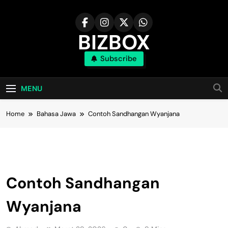
Skip
to
content
BIZBOX
Subscribe
Bizbox – Media Informasi Terkini
MENU
Home
Bahasa Jawa
Contoh Sandhangan Wyanjana
Bahasa Jawa
Contoh Sandhangan
Wyanjana