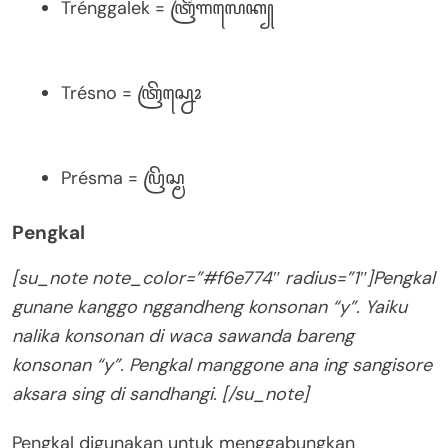
Trénggalek = ꦠꦿꦼꦁꦒꦭꦺꦏ꧀
Trésno = ꦠꦿꦼꦱ꧀ꦤꦺꦴ
Présma = ꦥꦿꦼꦱ꧀ꦩ
Pengkal
[su_note note_color=”#f6e774″ radius=”1″]Pengkal
gunane kanggo nggandheng konsonan “y”. Yaiku
nalika konsonan di waca sawanda bareng
konsonan “y”. Pengkal manggone ana ing sangisore
aksara sing di sandhangi. [/su_note]
Pengkal digunakan untuk menggabungkan