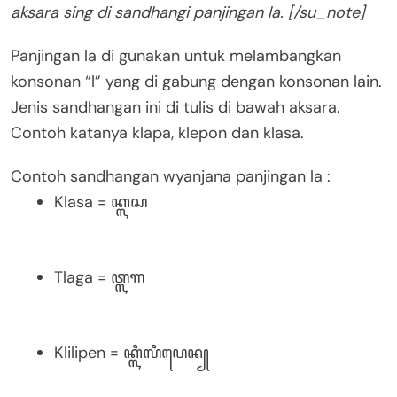
aksara sing di sandhangi panjingan la. [/su_note]
Panjingan la di gunakan untuk melambangkan
konsonan “l” yang di gabung dengan konsonan lain.
Jenis sandhangan ini di tulis di bawah aksara.
Contoh katanya klapa, klepon dan klasa.
Contoh sandhangan wyanjana panjingan la :
Klasa = ꦏ꧀ꦭꦱ
Tlaga = ꦠ꧀ꦭꦒ
Klilipen = ꦏ꧀ꦭꦶꦭꦶꦥꦺꦤ꧀