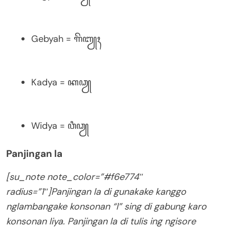
Gebyah = ꦒꦼꦧꦾꦃ
Kadya = ꦏꦣꦾ
Widya = ꦮꦶꦣꦾ
Panjingan la
[su_note note_color=”#f6e774″
radius=”1″]Panjingan la di gunakake kanggo
nglambangake konsonan “l” sing di gabung karo
konsonan liya. Panjingan la di tulis ing ngisore