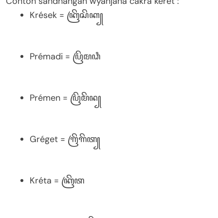
Contoh sandhangan wyanjana cakra kérét :
Krések = ꦏꦿꦼꦱꦼꦏ꧀
Prémadi = ꦥꦿꦼꦩꦣꦶ
Prémen = ꦥꦿꦼꦩꦼꦤ꧀
Gréget = ꦒꦿꦼꦒꦼꦠ꧀
Kréta = ꦏꦿꦼꦠ