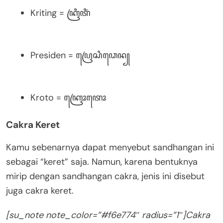
Kriting = ꦏꦿꦶꦠꦶꦁ
Presiden = ꦥꦿꦺꦱꦶꦣꦺꦤ꧀
Kroto = ꦏꦿꦺꦴꦠꦺꦴ
Cakra Keret
Kamu sebenarnya dapat menyebut sandhangan ini
sebagai “keret” saja. Namun, karena bentuknya
mirip dengan sandhangan cakra, jenis ini disebut
juga cakra keret.
[su_note note_color=”#f6e774″ radius=”1″]Cakra