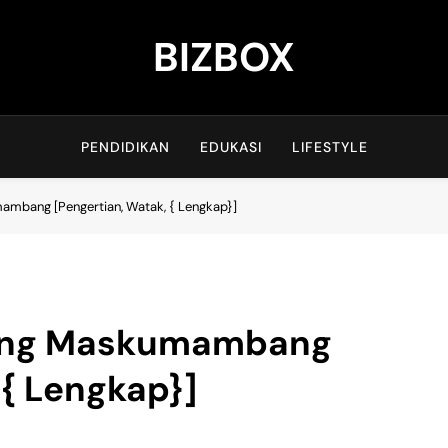
BIZBOX
Bizbox – Media Informasi Terkini
PENDIDIKAN
EDUKASI
LIFESTYLE
mbang [Pengertian, Watak, { Lengkap}]
bang Maskumambang
 { Lengkap}]