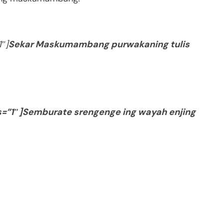
″]
Sekar Maskumambang purwakaning tulis
s=”1″]Semburate srengenge ing wayah enjing