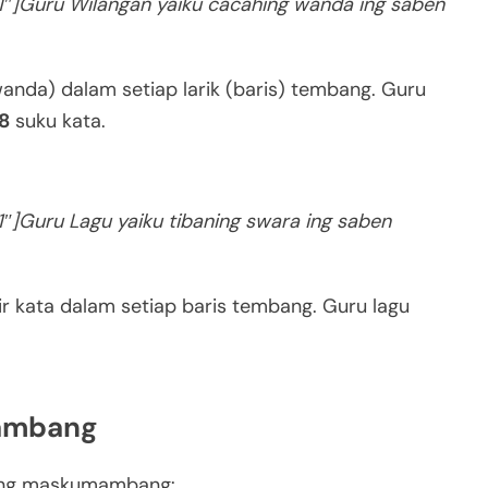
1″]Guru Wilangan yaiku cacahing wanda ing saben
anda) dalam setiap larik (baris) tembang. Guru
 8
suku kata.
″]Guru Lagu yaiku tibaning swara ing saben
r kata dalam setiap baris tembang. Guru lagu
ambang
ng maskumambang: