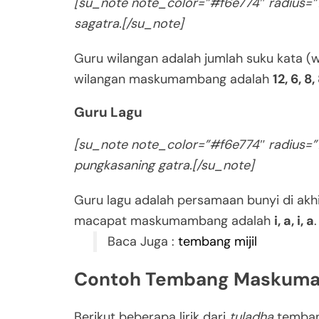
[su_note note_color=”#f6e774″ radius=”
sagatra.[/su_note]
Guru wilangan adalah jumlah suku kata (w
wilangan maskumambang adalah
12, 6, 8,
Guru Lagu
[su_note note_color=”#f6e774″ radius=”1
pungkasaning gatra.[/su_note]
Guru lagu adalah persamaan bunyi di akhi
macapat maskumambang adalah
i, a, i, a
.
Baca Juga :
tembang mijil
Contoh Tembang Maskum
Berikut beberapa lirik dari
tuladha
temba