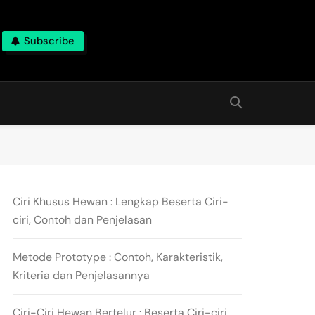
Subscribe
Ciri Khusus Hewan : Lengkap Beserta Ciri-
ciri, Contoh dan Penjelasan
Metode Prototype : Contoh, Karakteristik,
Kriteria dan Penjelasannya
Ciri-Ciri Hewan Bertelur : Beserta Ciri-ciri,