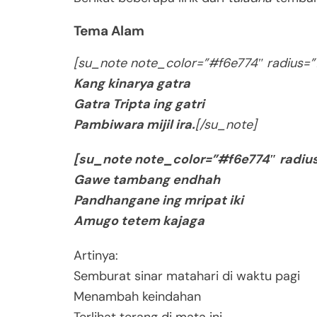
Tema Alam
[su_note note_color=”#f6e774″ radius=”1
Kang kinarya gatra
Gatra Tripta ing gatri
Pambiwara mijil ira.
[/su_note]
[su_note note_color=”#f6e774″ radiu
Gawe tambang endhah
Pandhangane ing mripat iki
Amugo tetem kajaga
Artinya:
Semburat sinar matahari di waktu pagi
Menambah keindahan
Terlihat terang di mata ini