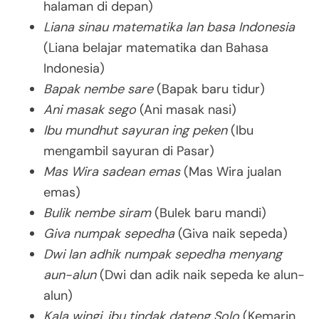
halaman di depan)
Liana sinau matematika lan basa Indonesia
(Liana belajar matematika dan Bahasa
Indonesia)
Bapak nembe sare
(Bapak baru tidur)
Ani masak sego
(Ani masak nasi)
Ibu mundhut sayuran ing peken
(Ibu
mengambil sayuran di Pasar)
Mas Wira sadean emas
(Mas Wira jualan
emas)
Bulik nembe siram
(Bulek baru mandi)
Giva numpak sepedha
(Giva naik sepeda)
Dwi lan adhik numpak sepedha menyang
aun-alun
(Dwi dan adik naik sepeda ke alun-
alun)
Kala wingi, ibu tindak dateng Solo
(Kemarin,