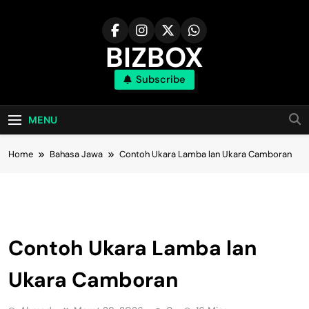
Skip
to
content
BIZBOX
Subscribe
Bizbox – Media Informasi Terkini
MENU
Home
Bahasa Jawa
Contoh Ukara Lamba lan Ukara Camboran
Bahasa Jawa
Contoh Ukara Lamba lan
Ukara Camboran