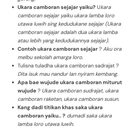
Ukara camboran sejajar yaiku?
U
kara
camboran sejajar yaiku ukara lamba loro
utawa luwih sing kedudukane sejajar (Ukara
camboran sejajar adalah dua ukara lamba
atau lebih yang kedudukannya sejajar).
Contoh ukara camboran sejajar
?
Aku ora
melbu sekolah amarga loro.
Tulisna tuladha ukara camboran sadrajat ?
Dita isuk mau nandur lan nyiram kembang.
Apa bae wujude ukara camboran miturut
wujude
?
Ukara camboran sudrajat, ukara
camboran raketan, ukara camboran susun.
Kang dadi titikan khas saka ukara
camboran yaiku.. ?
dumadi saka ukara
lamba loro utawa luwih.