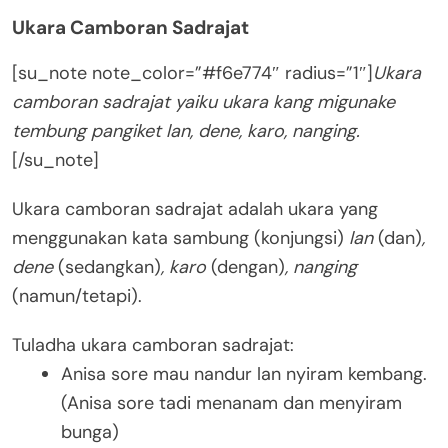
Ukara Camboran Sadrajat
[su_note note_color=”#f6e774″ radius=”1″]
Ukara
camboran sadrajat yaiku ukara kang migunake
tembung pangiket lan, dene, karo, nanging.
[/su_note]
Ukara camboran sadrajat adalah ukara yang
menggunakan kata sambung (konjungsi)
lan
(dan)
,
dene
(sedangkan)
, karo
(dengan)
, nanging
(namun/tetapi).
Tuladha ukara camboran sadrajat:
Anisa sore mau nandur lan nyiram kembang.
(Anisa sore tadi menanam dan menyiram
bunga)