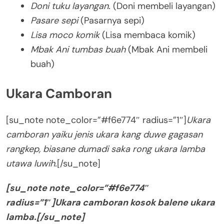
Doni tuku layangan.
(Doni membeli layangan)
Pasare sepi
(Pasarnya sepi)
Lisa moco komik
(Lisa membaca komik)
Mbak Ani tumbas buah
(Mbak Ani membeli
buah)
Ukara Camboran
[su_note note_color=”#f6e774″ radius=”1″]
Ukara
camboran yaiku jenis ukara kang duwe gagasan
rangkep, biasane dumadi saka rong ukara lamba
utawa luwih.
[/su_note]
[su_note note_color=”#f6e774″
radius=”1″]Ukara camboran kosok balene ukara
lamba.[/su_note]