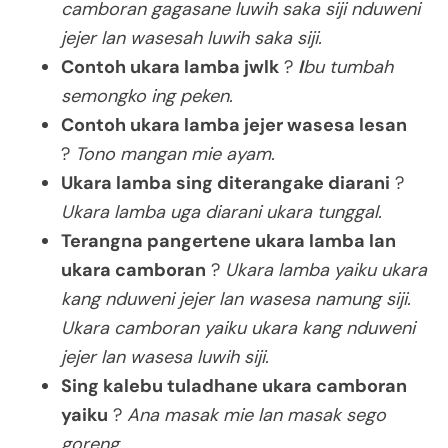
camboran gagasane luwih saka siji nduweni
jejer lan wasesah luwih saka siji.
Contoh ukara lamba jwlk
?
I
bu tumbah
semongko ing peken.
Contoh ukara lamba jejer wasesa lesan
?
Tono mangan mie ayam.
Ukara lamba sing diterangake diarani
?
Ukara lamba uga diarani ukara tunggal.
Terangna pangertene ukara lamba lan
ukara camboran
?
Ukara lamba yaiku ukara
kang nduweni jejer lan wasesa namung siji.
Ukara camboran yaiku ukara kang nduweni
jejer lan wasesa luwih siji.
Sing kalebu tuladhane ukara camboran
yaiku
?
Ana masak mie lan masak sego
goreng.