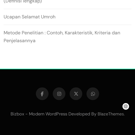
(Definisi lengkap)
Ucapan Selamat Umroh
Metode Penelitian : Contoh, Karakteristik, Kriteria dan
Penjelasannya
Bizbox - Modern WordPress Developed By
.
BlazeThemes