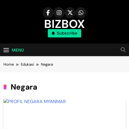
Skip
to
content
BIZBOX
Subscribe
Bizbox – Media Informasi Terkini
MENU
Home
Edukasi
Negara
Negara