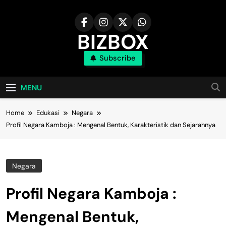
Skip
to
content
BIZBOX
Subscribe
Bizbox – Media Informasi Terkini
MENU
Home
Edukasi
Negara
Profil Negara Kamboja : Mengenal Bentuk, Karakteristik dan Sejarahnya
Negara
Profil Negara Kamboja :
Mengenal Bentuk,