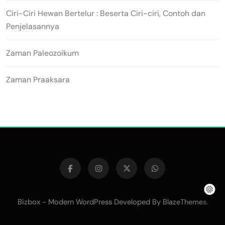
Ciri-Ciri Hewan Bertelur : Beserta Ciri-ciri, Contoh dan
Penjelasannya
Zaman Paleozoikum
Zaman Praaksara
Bizbox - Modern WordPress Developed By
.
BlazeThemes